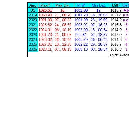
Aug
MaxP
Max Dat.
MinP
Min Dat.
MitP
GeT
DS
1025.51
16.
1002.88
17.
1015.7
4.6
2019
1033.90
21., 08:20
1011.20
18., 18:04
1021.4
n.a
2020
1021.90
07., 08:23
1001.90
28., 19:09
1014.2
n.a
2021
1025.82
24., 08:59
1003.92
07., 16:23
1016.3
3
2022
1024.91
06., 10:10
1002.90
15., 00:54
1014.9
3
2023
1021.73
21., 09:08
992.81
02., 18:57
1012.9
7
2024
1023.32
26., 10:44
1005.20
26., 06:43
1014.8
6
2025
1027.01
10., 12:29
1002.22
29., 18:57
1015.7
4
2026
1023.11
07., 09:19
1009.10
03., 19:34
1016.3
1
Letzte Aktual