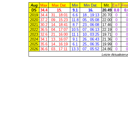
Aug
Max
Max Dat.
Min
Min Dat.
Mit.
EisT.
Fro
DS
34.4
15.
9.1
16.
20.49
0.0
0.
2019
34.4
31., 18:01
6.6
18., 19:13
20.70
0
0
2020
37.2
09., 15:23
11.8
05., 05:08
22.00
0
0
2021
30.2
14., 18:41
8.7
23., 06:08
17.46
0
0
2022
36.5
04., 17:07
10.5
07., 06:13
22.19
0
0
2023
32.6
21., 16:00
11.1
10., 03:25
19.71
0
0
2024
34.1
13., 16:07
9.1
26., 06:43
21.36
0
0
2025
35.6
14., 16:19
6.1
25., 06:35
19.99
0
0
2026
36.6
03., 17:11
13.3
07., 05:52
24.86
0
0
Letzte Aktualisier